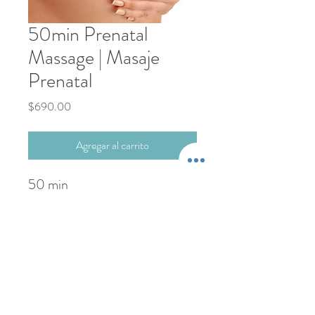
50min Prenatal
Massage | Masaje
Prenatal
Precio
$690.00
Agregar al carrito
50 min
+52-322-22-101-76
Propina NO incluida.
-----------------------
wcdspa@gmail.com
Gratuity NOT included.