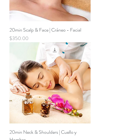
20min Scalp & Face | Cráneo - Facial
Precio
$350.00
20min Neck & Shoulders | Cuello y
Hombro