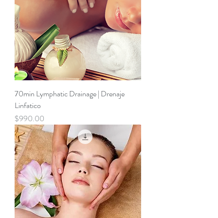
70min Lymphatic Drainage | Drenaje
Linfatico
Precio
$990.00