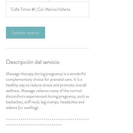
Calle Timon #1, Col. Marina Vallarta
m
i
n
Solicitar reserva
Descripción del servicio
Massage therapy during pregnancy is a wonderful
complementary choice for prenatal care. It is a
healthy way to reduce stress and promote overall
wellness. Massage relieves many of the normal
discomforts experienced during pregnancy, such as
backaches, stiff neck, leg cramps, headaches and
edema (or swelling).
----------------------------------------
---------------------------